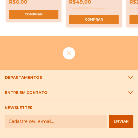
R$6,00
R$49,00
R$
2
x
de
R$24,50
sem juros
2
x
d
COMPRAR
DEPARTAMENTOS
ENTRE EM CONTATO
NEWSLETTER