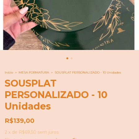
Início
>
MESA FORMATURA
>
SOUSPLAT PERSONALIZADO - 10 Unidades
SOUSPLAT
PERSONALIZADO - 10
Unidades
R$139,00
2
x
de
R$69,50
sem juros