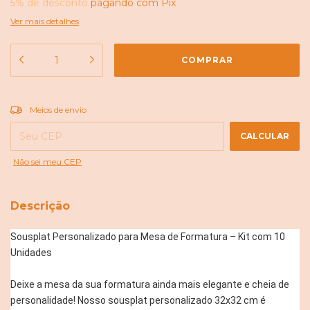
5% de desconto
pagando com Pix
Ver mais detalhes
ALTERAR CEP
Entregas para o CEP:
Meios de envio
CALCULAR
Não sei meu CEP
Descrição
Sousplat Personalizado para Mesa de Formatura – Kit com 10
Unidades
Deixe a mesa da sua formatura ainda mais elegante e cheia de
personalidade! Nosso sousplat personalizado 32x32 cm é