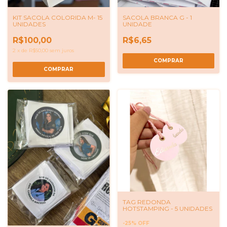
KIT SACOLA COLORIDA M- 15
SACOLA BRANCA G - 1
UNIDADES
UNIDADE
R$100,00
R$6,65
2
x
de
R$50,00
sem juros
COMPRAR
COMPRAR
TAG REDONDA
HOTSTAMPING - 5 UNIDADES
-
25
%
OFF