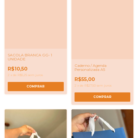
SACOLA BRANCA GG- 1
UNIDADE
Caderno / Agenda
R$10,50
Personalizada A5
2
x
de
R$5,25
sem juros
R$55,00
2
x
de
R$27,50
sem juros
COMPRAR
COMPRAR