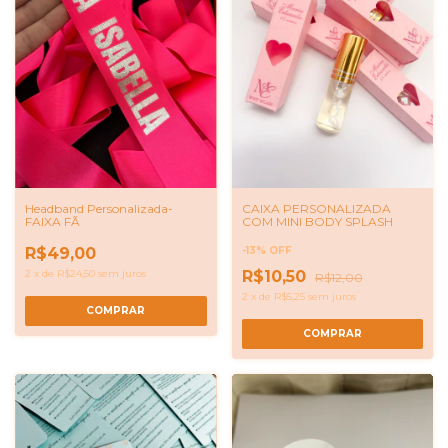
Headband Personalizada-
CAIXA PERSONALIZADA
FAIXA FÃ
COM MINI BODY SPLASH
R$49,00
-
13
%
OFF
2
x
de
R$24,50
sem juros
R$10,50
R$12,00
2
x
de
R$5,25
sem juros
COMPRAR