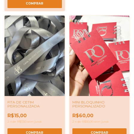
COMPRAR
FITA DE CETIM
MINI BLOQUINHO
PERSONALIZADA
PERSONALIZADO
R$15,00
R$60,00
2
x
de
R$7,50
sem juros
2
x
de
R$30,00
sem juros
COMPRAR
COMPRAR