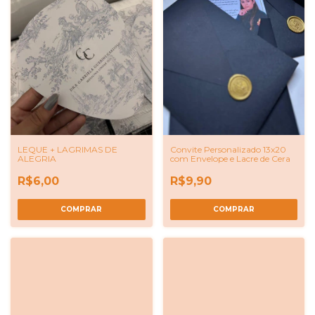
LEQUE + LAGRIMAS DE
Convite Personalizado 13x20
ALEGRIA
com Envelope e Lacre de Cera
R$6,00
R$9,90