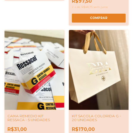
R$97,50
2
x
de
R$48,75
sem juros
COMPRAR
CAIXA REMEDIO KIT
KIT SACOLA COLORIDA G -
RESSACA - 5 UNIDADES
20 UNIDADES
R$31,00
R$170,00