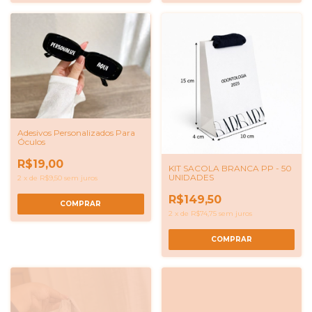
Adesivos Personalizados Para
Óculos
R$19,00
KIT SACOLA BRANCA PP - 50
UNIDADES
2
x
de
R$9,50
sem juros
R$149,50
COMPRAR
2
x
de
R$74,75
sem juros