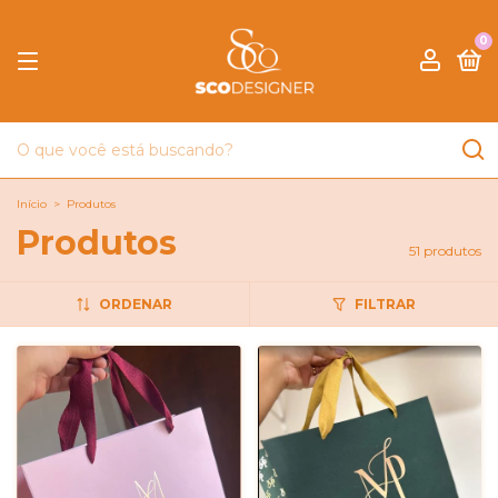
0
Início
>
Produtos
Produtos
51 produtos
ORDENAR
FILTRAR