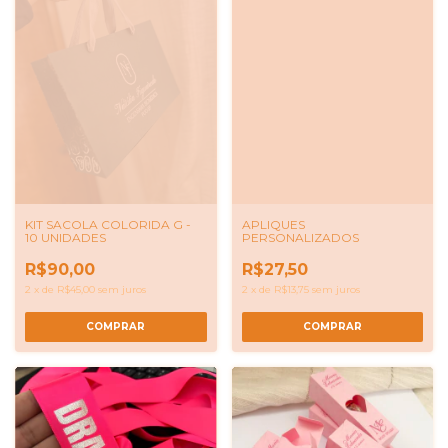
KIT SACOLA COLORIDA G -
APLIQUES
10 UNIDADES
PERSONALIZADOS
R$90,00
R$27,50
2
x
de
R$45,00
sem juros
2
x
de
R$13,75
sem juros
COMPRAR
COMPRAR