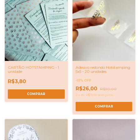
CARTÃO HOTSTAMPING - 1
Adesivo redondo Hotstamping
unidade
5x5 - 20 unidades
R$3,80
-
13
%
OFF
R$26,00
R$30,00
2
x
de
R$13,00
sem juros