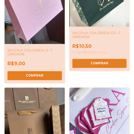
SACOLA COLORIDA GG- 1
UNIDADE
R$10,50
SACOLA COLORIDA G -1
2
x
de
R$5,25
sem juros
UNIDADE
R$9,00
COMPRAR
COMPRAR