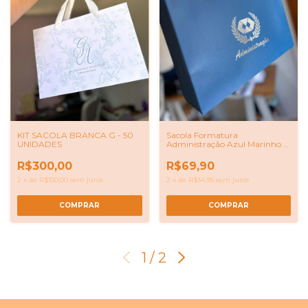
KIT SACOLA BRANCA G - 50
Sacola Formatura
UNIDADES
Administração Azul Marinho G
com Hot Stamping Prata –
Pronta Entrega 10 UNIDADES
R$300,00
R$69,90
2
x
de
R$150,00
sem juros
2
x
de
R$34,95
sem juros
COMPRAR
1
/
2