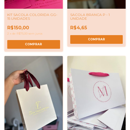
SACOLA BRANCA P - 1
KIT SACOLA COLORIDA GG-
UNIDADE
15 UNIDADES
R$4,65
R$150,00
2
x
de
R$75,00
sem juros
COMPRAR
COMPRAR