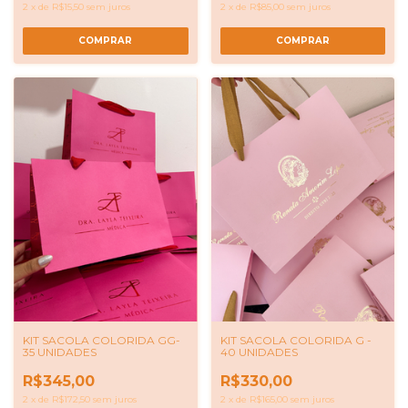
2
x
de
R$15,50
sem juros
2
x
de
R$85,00
sem juros
COMPRAR
KIT SACOLA COLORIDA GG-
KIT SACOLA COLORIDA G -
35 UNIDADES
40 UNIDADES
R$345,00
R$330,00
2
x
de
R$172,50
sem juros
2
x
de
R$165,00
sem juros