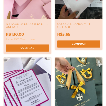
KIT SACOLA COLORIDA G -1 5
SACOLA BRANCA M - 1
UNIDADES
UNIDADE
R$130,00
R$5,65
2
x
de
R$65,00
sem juros
COMPRAR
COMPRAR