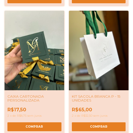
CAIXA CARTONADA
KIT SACOLA BRANCA P - 15
PERSONALIZADA
UNIDADES
R$17,50
R$65,00
2
x
de
R$8,75
sem juros
2
x
de
R$32,50
sem juros
COMPRAR
COMPRAR