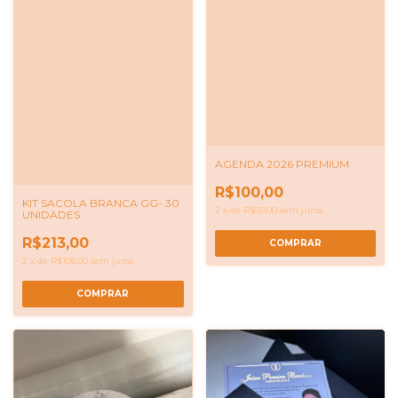
AGENDA 2026 PREMIUM
R$100,00
KIT SACOLA BRANCA GG- 30
2
x
de
R$50,00
sem juros
UNIDADES
R$213,00
2
x
de
R$106,50
sem juros
COMPRAR