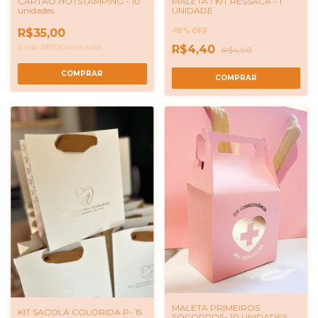
CARTÃO HOTSTAMPING - 10
MALETA / KIT RESSACA - 1
unidades
UNIDADE
R$35,00
-
10
%
OFF
2
x
de
R$17,50
sem juros
R$4,40
R$4,90
MALETA PRIMEIROS
KIT SACOLA COLORIDA P- 15
SOCORROS- 10 UNIDADES