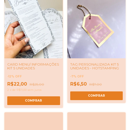
CARD MENU/ INFORMAÇÕES
TAG PERSONALIZADA KIT 5
KIT 5 UNIDADES
UNIDADES - HOTSTAMPING
-
12
%
OFF
-
7
%
OFF
R$22,00
R$6,50
R$25,00
R$7,00
2
x
de
R$11,00
sem juros
COMPRAR